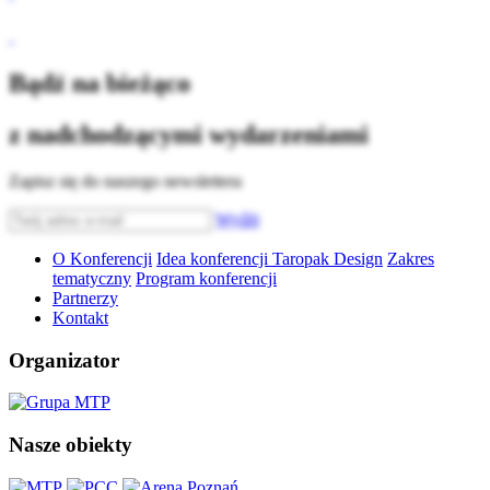
Bądź na bieżąco
z nadchodzącymi wydarzeniami
Zapisz się do naszego newslettera
Wyślij
O Konferencji
Idea konferencji Taropak Design
Zakres
tematyczny
Program konferencji
Partnerzy
Kontakt
Organizator
Nasze obiekty